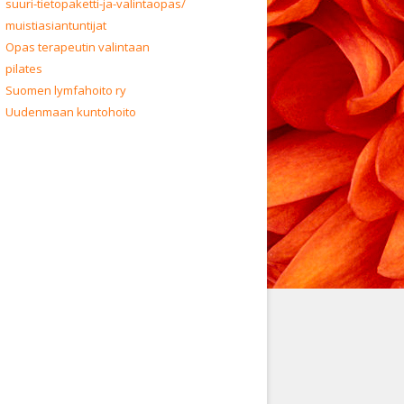
suuri-tietopaketti-ja-valintaopas/
muistiasiantuntijat
Opas terapeutin valintaan
pilates
Suomen lymfahoito ry
Uudenmaan kuntohoito