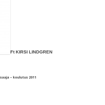
Ft KIRSI LINDG
REN
osaaja – koulutus 2011