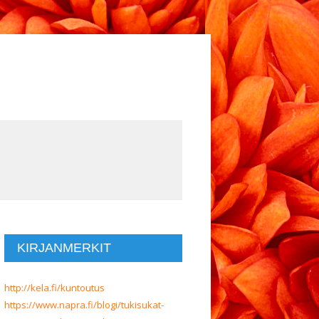
KIRJANMERKIT
http://kela.fi/kuntoutus
https://www.napra.fi/blogi/tukisukat-